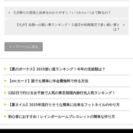
七夕飾りの意味と由来をわかりやすく！いつからいつまで飾るの？
【七夕】短冊への願い事ランキング！２歳児や幼稚園児で多い願い事と
は？
トップページに戻る
【夏のボーナス】2015使い道ランキング！今年の支給額は？
【etcカード】誰でも簡単に年会費無料で作る方法
1泊2日で行ける女子旅で人気の東京発国内旅行先人気ランキング！
【夏ネイル】2015年流行りそうな簡単に出来るフットネイルのやり方
初心者におすすめ！レインボールームブレスレットの簡単な作り方