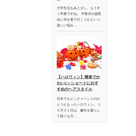
大学生活もあと少し、もうす
ぐ卒業ですね。 卒業式や謝恩
会に何を着て行こうかという
楽しい悩み…
【ハロウィン】簡単でか
わいい♪ショートにおす
すめのヘアスタイル
日本でもビックイベントのひ
とつとなったハロウィン。 １
０月３１日は、趣向を凝らし
て様々な方…