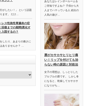
ンキング！
あなたはレインボールームを
ご存知ですよね？ 子供から大
行がしたい！」 という話題
人までハマっている人 続出の
ります。 だけ…
人気の遊び…
トレス性急性胃腸炎の症
と回復までの期間|悪化す
と入院するの？
をしたり、あまりの痛さに
はありませんか？ …
唇がカサカサヒリヒリ痛
い！リップを付けても治
らない時の原因と対処法
女子の理想は、しっとりした
プルプルの唇です。 しかし冬
になると、乾燥してカサカサ
になりがち…