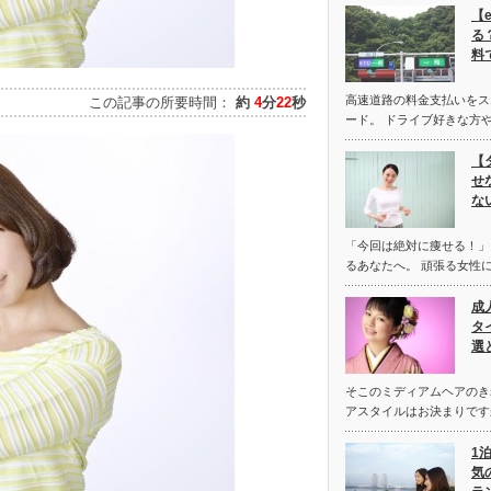
【
る
料
高速道路の料金支払いをス
この記事の所要時間：
約
4
分
22
秒
ード。 ドライブ好きな方や
【
せ
な
「今回は絶対に痩せる！」
るあなたへ。 頑張る女性
成
タ
選
そこのミディアムヘアのき
アスタイルはお決まりです
1
気