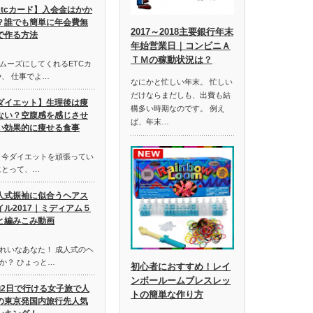
etcカード】入会金はかか
？誰でも簡単に年会費無
2017～2018主要銀行年末
で作る方法
年始営業日｜コンビニＡ
ＴＭの稼動状況は？
ムーズにしてくれるETCカ
、 仕事でよ…
なにかと忙しい年末。 忙しい
だけならまだしも、出費も結
ダイエット】生理後は痩
構多い時期なのです。 例え
ない？空腹感を感じさせ
ば、年末…
い効果的に痩せる食事
 今ダイエットを頑張ってい
にとって、…
人式振袖に似合うヘアス
イル2017｜ミディアム５
と編みこみ動画
れいなあなた！ 成人式のヘ
か？ ひょっと…
初心者におすすめ！レイ
ンボールームブレスレッ
泊2日で行ける女子旅で人
トの簡単な作り方
の東京発国内旅行先人気