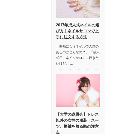
2017年成人式ネイルの選
び方｜ネイルサロンで上
手に注文する方法
「振袖に合うネイルで人気の
あるのはどんなの？」 「成人
式用にネイルサロンに行きた
いけど、 …
【大学の謝恩会】ドレス
以外の女性の服装｜スー
ツ、振袖を着る際の注意
点