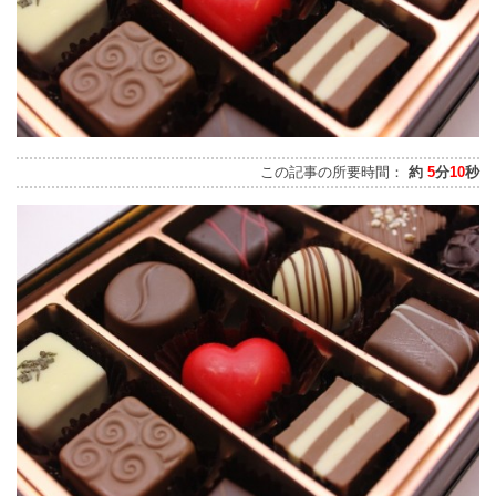
この記事の所要時間：
約
5
分
10
秒