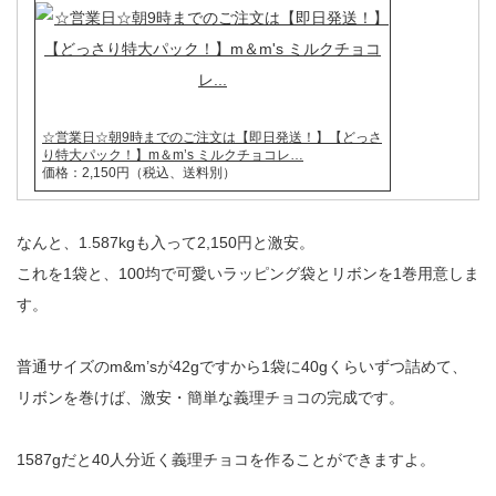
☆営業日☆朝9時までのご注文は【即日発送！】【どっさ
り特大パック！】m＆m’s ミルクチョコレ…
価格：2,150円（税込、送料別）
なんと、1.587kgも入って2,150円と激安。
これを1袋と、100均で可愛いラッピング袋とリボンを1巻用意しま
す。
普通サイズのm&m’sが42gですから1袋に40gくらいずつ詰めて、
リボンを巻けば、激安・簡単な義理チョコの完成です。
1587gだと40人分近く義理チョコを作ることができますよ。