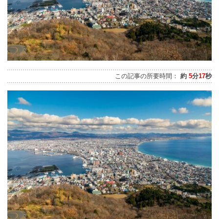
この記事の所要時間：
約
5
分
17
秒