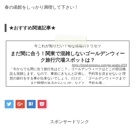
春の函館をしっかり満喫して下さい！
★おすすめ関連記事★
今これが知りたい！旬な情報のトリセツ
まだ間に合う！関東で混雑しないゴールデンウィー
ク旅行穴場スポットは？
https://trend-torisetsu.com/gw-anaba-2219
「今からでも間に合う旅行先はどこ？」ゴールデンウィークはどこの宿泊施
設も混雑します。なので、事前にきちんと計画し、予約等を済ませないと理
想の旅行をする事が出来ないでしょう。だけど、「ゴールデンウィークまで
まだ時間があるからいいや」などと、予約を後...
スポンサードリンク