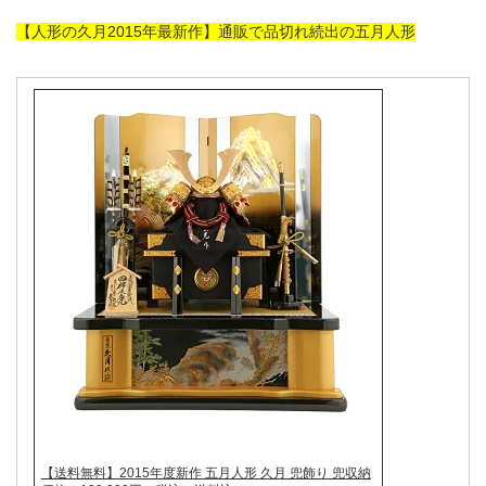
【人形の久月2015年最新作】通販で品切れ続出の五月人形
【送料無料】2015年度新作 五月人形 久月 兜飾り 兜収納