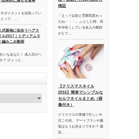
い効果的に痩せる食事
検証
 今ダイエットを頑張ってい
「えっ？以前と雰囲気変わっ
にとって、…
たね・・・」 ふとした時、長
年仲良くしている友人の横顔
人式振袖に似合うヘアス
がとて…
イル2017｜ミディアム５
と編みこみ動画
れいなあなた！ 成人式のヘ
か？ ひょっと…
【クリスマスネイル
2016】簡単でシンプルな
セルフネイルまとめ（画
像付き）
クリスマスの準備で忙しい今
日この頃。 デートプランや服
装はもうお決まりですか？ 最
近…