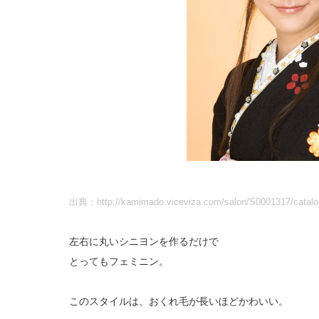
出典：http://kamimado.viceviza.com/salon/S0001317/catalo
左右に丸いシニヨンを作るだけで
とってもフェミニン。
このスタイルは、おくれ毛が長いほどかわいい。