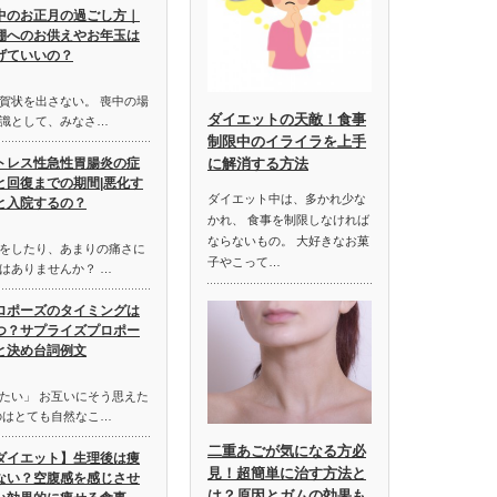
中のお正月の過ごし方｜
棚へのお供えやお年玉は
げていいの？
賀状を出さない。 喪中の場
ダイエットの天敵！食事
識として、みなさ…
制限中のイライラを上手
トレス性急性胃腸炎の症
に解消する方法
と回復までの期間|悪化す
ダイエット中は、多かれ少な
と入院するの？
かれ、 食事を制限しなければ
ならないもの。 大好きなお菓
をしたり、あまりの痛さに
子やこって…
はありませんか？ …
ロポーズのタイミングは
つ？サプライズプロポー
と決め台詞例文
たい」 お互いにそう思えた
のはとても自然なこ…
二重あごが気になる方必
ダイエット】生理後は痩
見！超簡単に治す方法と
ない？空腹感を感じさせ
は？原因とガムの効果も