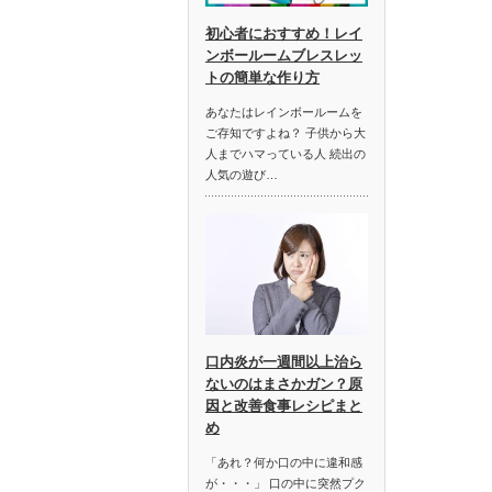
初心者におすすめ！レイ
ンボールームブレスレッ
トの簡単な作り方
あなたはレインボールームを
ご存知ですよね？ 子供から大
人までハマっている人 続出の
人気の遊び…
口内炎が一週間以上治ら
ないのはまさかガン？原
因と改善食事レシピまと
め
「あれ？何か口の中に違和感
が・・・」 口の中に突然プク