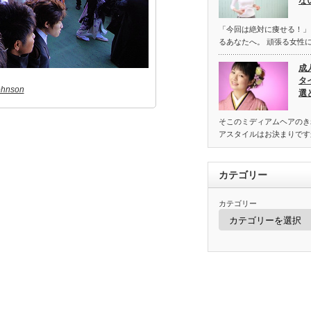
な
「今回は絶対に痩せる！」
るあなたへ。 頑張る女性
成
タ
ohnson
選
そこのミディアムヘアのき
アスタイルはお決まりです
カテゴリー
カテゴリー