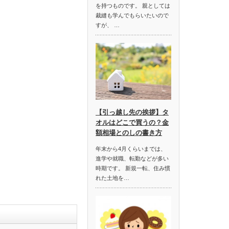
を持つものです。 親としては
裁縫も学んでもらいたいので
すが、 …
【引っ越し先の挨拶】タ
オルはどこで買うの？金
額相場とのしの書き方
年末から4月くらいまでは、
進学や就職、転勤などが多い
時期です。 新規一転、住み慣
れた土地を…