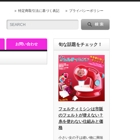
特定商取引法に基づく表記
プライバシーポリシー
お問い合わせ
旬な話題をチェック！
フェルティミシンは市販
のフェルトが使えない？
糸を使わない仕組みと価
格
小さい女の子は縫い物に興味