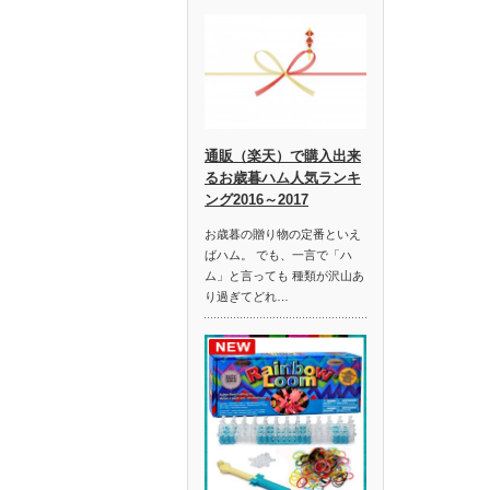
通販（楽天）で購入出来
るお歳暮ハム人気ランキ
ング2016～2017
お歳暮の贈り物の定番といえ
ばハム。 でも、一言で「ハ
ム」と言っても 種類が沢山あ
り過ぎてどれ…