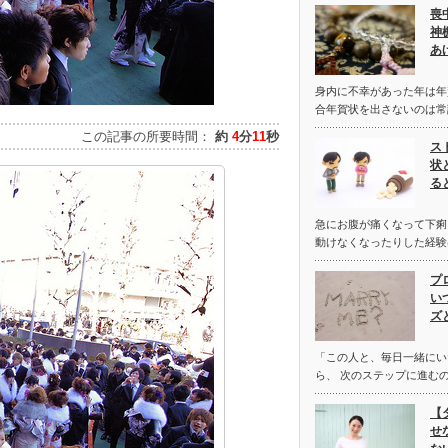
喪
神
あ
身内に不幸があった年は年
合年賀状を出さないのは常
この記事の所要時間：
約
4
分
11
秒
ス
状
る
急にお腹が痛くなって下痢
動けなくなったりした経験
プ
い
ズ
「この人と、毎日一緒にい
ら、 次のステップに進む
【
せ