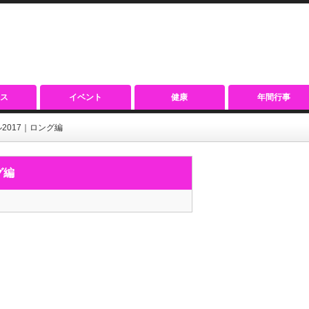
ス
イベント
健康
年間行事
2017｜ロング編
グ編