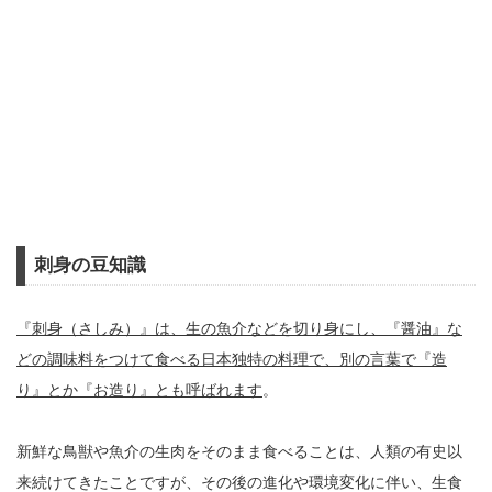
刺身の豆知識
『刺身（さしみ）』は、生の魚介などを切り身にし、『醤油』な
どの調味料をつけて食べる日本独特の料理で、別の言葉で『造
り』とか『お造り』とも呼ばれます
。
新鮮な鳥獣や魚介の生肉をそのまま食べることは、人類の有史以
来続けてきたことですが、その後の進化や環境変化に伴い、生食