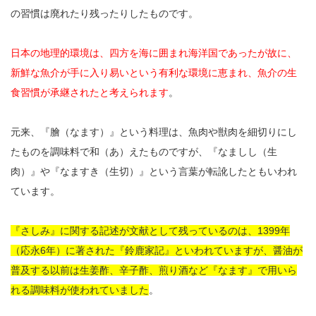
の習慣は廃れたり残ったりしたものです。
日本の地理的環境は、四方を海に囲まれ海洋国であったが故に、
新鮮な魚介が手に入り易いという有利な環境に恵まれ、魚介の生
食習慣が承継されたと考えられます
。
元来、『膾（なます）』という料理は、魚肉や獣肉を細切りにし
たものを調味料で和（あ）えたものですが、『なましし（生
肉）』や『なますき（生切）』という言葉が転訛したともいわれ
ています。
『さしみ』に関する記述が文献として残っているのは、1399年
（応永6年）に著された『鈴鹿家記』といわれていますが、醤油が
普及する以前は生姜酢、辛子酢、煎り酒など『なます』で用いら
れる調味料が使われていました
。