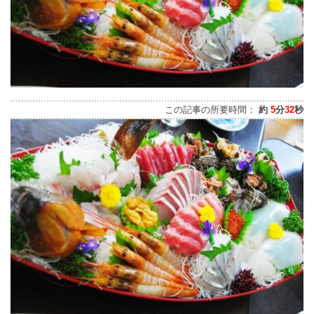
この記事の所要時間：
約
5
分
32
秒