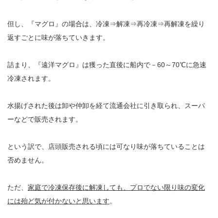
但し、『マグロ』の場合は、冷凍⇒解凍⇒再冷凍⇒再解凍を繰り
返すごとに味が落ちていきます。
詰まり、『遠洋マグロ』は獲った直後に船内で－60～70℃に急速
冷凍されます。
水揚げされた後は卸や仲卸を経て流通会社に引き取られ、スーパ
ーなどで販売されます。
という訳で、店頭販売される頃には可なり味が落ちていることは
否めません。
ただ、
家庭で冷凍保存後に解凍しても、プロでない限り味の変化
には殆ど気が付かないと思います
。