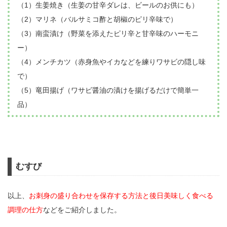
（1）生姜焼き（生姜の甘辛ダレは、ビールのお供にも）
（2）マリネ（バルサミコ酢と胡椒のピリ辛味で）
（3）南蛮漬け（野菜を添えたピリ辛と甘辛味のハーモニ
ー）
（4）メンチカツ（赤身魚やイカなどを練りワサビの隠し味
で）
（5）竜田揚げ（ワサビ醤油の漬けを揚げるだけで簡単一
品）
むすび
以上、
お刺身の盛り合わせを保存する方法と後日美味しく食べる
調理の仕方
などをご紹介しました。