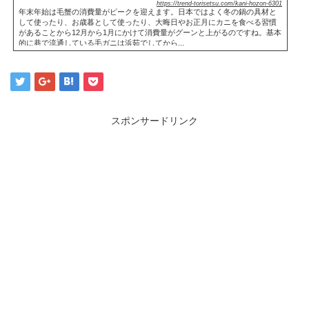
https://trend-torisetsu.com/kani-hozon-6301
年末年始は毛蟹の消費量がピークを迎えます。日本ではよく冬の鍋の具材と
して使ったり、お歳暮として使ったり、大晦日やお正月にカニを食べる習慣
があることから12月から1月にかけて消費量がグーンと上がるのですね。基本
的に巷で流通している毛ガニは浜茹でしてから...
スポンサードリンク