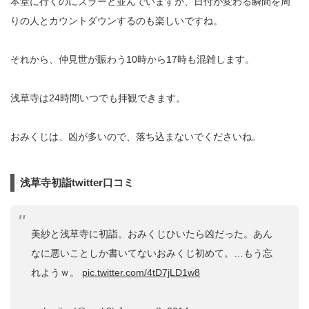
本堂に行くのにズラーと並んでいますが、日付が変わる瞬間を周
りの人とカウントダウンするのも楽しいですね。
それから、仲見世が賑わう10時から17時も混雑します。
浅草寺は24時間いつでも拝観できます。
おみくじは、凶が多いので、落ち込まないでくださいね。
浅草寺初詣twitter口コミ
美紗と浅草寺に初詣。おみくじひいたら凶だった。あん
なに悪いことしか書いてないおみくじ初めて。…もう忘
れようｗ。
pic.twitter.com/4tD7jLD1w8