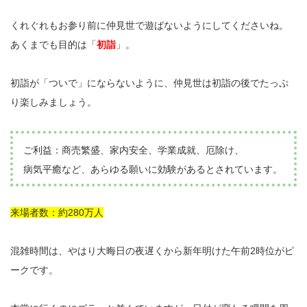
くれぐれもお参り前に仲見世で遊ばないようにしてくださいね。
あくまでも目的は「
初詣
」。
初詣が「ついで」にならないように、仲見世は初詣の後でたっぷ
り楽しみましょう。
ご利益：商売繁盛、家内安全、学業成就、厄除け、
病気平癒など、あらゆる願いに効験があるとされています。
来場者数：約280万人
混雑時間は、やはり大晦日の夜遅くから新年明けた午前2時位がピ
ークです。