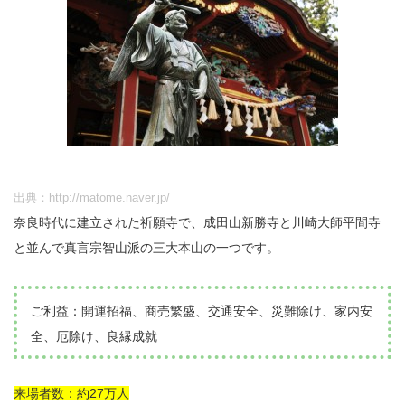
出典：http://matome.naver.jp/
奈良時代に建立された祈願寺で、成田山新勝寺と川崎大師平間寺
と並んで真言宗智山派の三大本山の一つです。
ご利益：開運招福、商売繁盛、交通安全、災難除け、家内安
全、厄除け、良縁成就
来場者数：約27万人