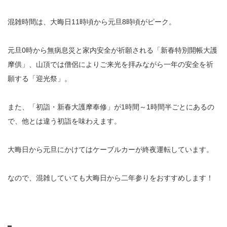
混雑時間は、大晦日11時頃から元旦8時頃がピーク。
元旦0時から無病息災と家内安全が祈願される「新春特別開帳大護
摩供」、山頂では僧侶によりご来光を拝みながら一年の安全を祈
願する「迎光祭」。
また、「初詣・新春大護摩奉修」が1時間～1時間半ごとにあるの
で、他とは違う初詣を味わえます。
大晦日から元旦にかけてはケーブルカーが終夜運転しています。
なので、混雑していても大晦日から二年参りをおすすめします！