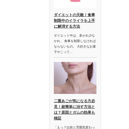
ダイエットの天敵！食事
制限中のイライラを上手
に解消する方法
ダイエット中は、多かれ少な
かれ、 食事を制限しなければ
ならないもの。 大好きなお菓
子やこって…
二重あごが気になる方必
見！超簡単に治す方法と
は？原因とガムの効果も
検証
「えっ？以前と雰囲気変わっ