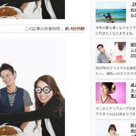
【
め
も
今年の夏も暑くなりそうで
この記事の所要時間：
約
4
分
55
秒
に行きたくなりますよね。
彼
ン
2
2017年のクリスマスを彼
たへ。 彼氏へのクリスマ
成
タ
選
そこのミディアムヘアのき
アスタイルはお決まりです
怒
供