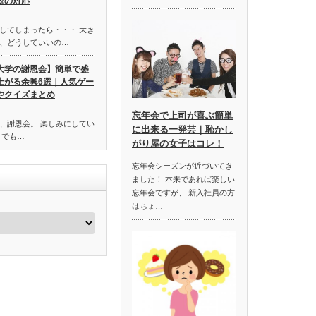
親の対応
してしまったら・・・ 大き
、どうしていいの…
大学の謝恩会】簡単で盛
上がる余興6選｜人気ゲー
やクイズまとめ
忘年会で上司が喜ぶ簡単
、謝恩会。 楽しみにしてい
に出来る一発芸｜恥かし
 でも…
がり屋の女子はコレ！
忘年会シーズンが近づいてき
ました！ 本来であれば楽しい
忘年会ですが、 新入社員の方
はちょ…