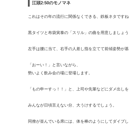
江頭2:50のモノマネ
これはその年の流行に関係なくできる、鉄板ネタですね
黒タイツと布袋寅泰の「スリル」の曲を用意しましょう
左手は腰に当て、右手の人差し指を立てて前傾姿勢が基
「おーい！」と言いながら、
勢いよく飲み会の場に登場します。
「もの申ーすっ！！」と、上司や先輩などにダメ出しを
みんなが日頃言えない分、大うけするでしょう。
同僚が並んでいる席には、体を棒のようにしてダイブし