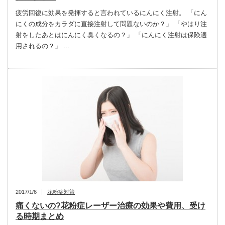
疲労回復に効果を発揮すると言われているにんにく注射。 「にん
にくの成分をカラダに直接注射して問題ないのか？」 「やはり注
射をしたあとはにんにく臭くなるの？」 「にんにく注射は保険適
用されるの？」 …
2017/1/6
花粉症対策
痛くないの?花粉症レーザー治療の効果や費用、受け
る時期まとめ