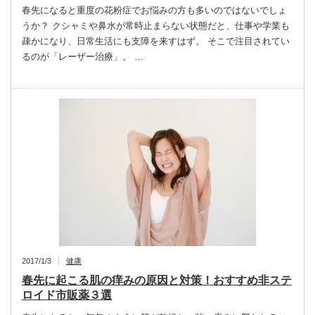
春先になると重度の花粉症でお悩みの方も多いのではないでしょ
うか？ クシャミや鼻水が常時止まらない状態だと、仕事や学業も
疎かになり、日常生活にも支障を来すはず。 そこで注目されてい
るのが「レーザー治療」。 …
2017/1/3
健康
春先に起こる肌の痒みの原因と対策！おすすめ非ステ
ロイド市販薬３選