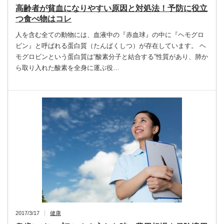
高齢者が貧血になりやすい原因と対処法！予防に役立
つ食べ物はコレ
人を含む全ての動物には、血液中の『赤血球』の中に『ヘモグロ
ビン』と呼ばれる蛋白質（たんぱくしつ）が存在しています。 ヘ
モグロビンという蛋白質は“酸素分子と結合する”性質があり、肺か
ら取り入れた酸素を全身に運ぶ役…
2017/3/17
健康