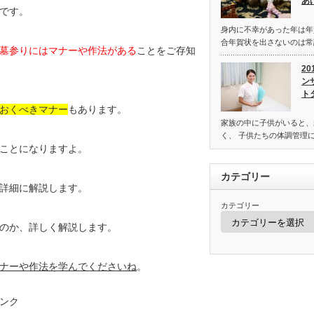
あ
です。
身内に不幸があった年は年
合年賀状を出さないのは常
墓参りにはマナーや作法がある
ことをご存知
2
ン
ト
おくべきマナー
もあります。
家族の中に子供がいると、
く、 子供たちの体調管理
ことになりますよ。
カテゴリー
詳細に解説します。
カテゴリー
のか、詳しく解説します。
ナーや作法を学んでくださいね
。
ンク