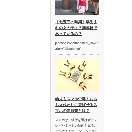
【七五三の時期】早生ま
れの女の子は？満年齢で
あっているの？
[caption id="attachment_3670"
align="aligncenter" …
幼児もスマホ中毒！おも
ちゃ代わりに遊ばせるス
マホの悪影響とは？
スマホは、場所を選ばずにテ
レビやネットの動画を見るこ
とができます。 ゲームアプリ