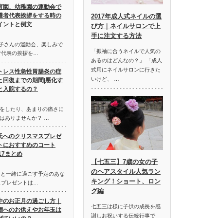
育園、幼稚園の運動会で
護者代表挨拶をする時の
2017年成人式ネイルの選
イントと例文
び方｜ネイルサロンで上
手に注文する方法
お子さんの運動会、楽しみで
「振袖に合うネイルで人気の
者代表の挨拶を…
あるのはどんなの？」 「成人
式用にネイルサロンに行きた
トレス性急性胃腸炎の症
いけど、 …
と回復までの期間|悪化す
と入院するの？
をしたり、あまりの痛さに
はありませんか？ …
氏へのクリスマスプレゼ
トにおすすめのコート
017まとめ
【七五三】7歳の女の子
のヘアスタイル人気ラン
氏と一緒に過ごす予定のあな
キング！ショート、ロン
スプレゼントは…
グ編
中のお正月の過ごし方｜
七五三は様に子供の成長を感
棚へのお供えやお年玉は
謝しお祝いする伝統行事で