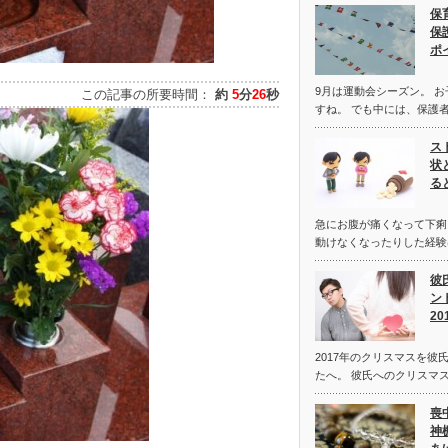
保
保
ポ
9月は運動会シーズン。 
この記事の所要時間：
約
5
分
26
秒
すね。 でも中には、保護
ス
状
る
急にお腹が痛くなって下痢
動けなくなったりした経験
彼
ン
2
2017年のクリスマスを彼
たへ。 彼氏へのクリスマ
喪
神