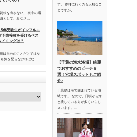
げていいの？
す。 参拝に行くのも大切なこ
とですが、 …
賀状を出さない。 喪中の場
識として、みなさ…
015年受験生がインフルエ
ザ予防接種を受けるベス
タイミングは？
親は自分のことだけではな
にも気を配らなければな…
【千葉の海水浴場】綺麗
でおすすめのビーチ８
選！穴場スポットもご紹
介♪
千葉県は海で囲まれている地
域です。 なので、日頃から海
と接している方が多くいらし
ゃいます。…