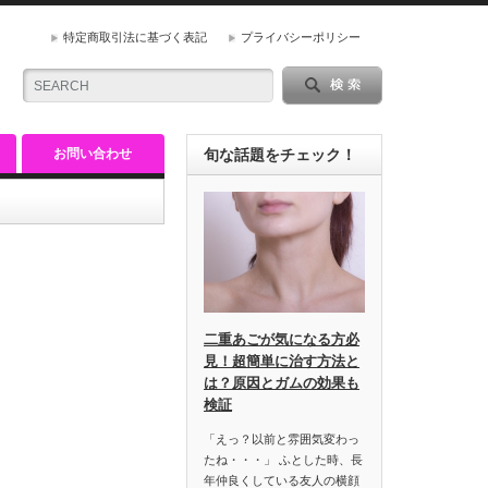
特定商取引法に基づく表記
プライバシーポリシー
お問い合わせ
旬な話題をチェック！
二重あごが気になる方必
見！超簡単に治す方法と
は？原因とガムの効果も
検証
「えっ？以前と雰囲気変わっ
たね・・・」 ふとした時、長
年仲良くしている友人の横顔