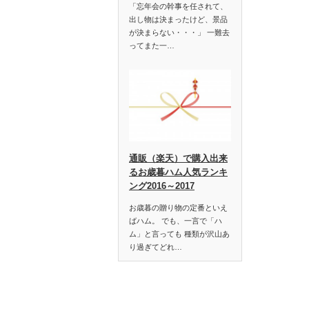
「忘年会の幹事を任されて、
出し物は決まったけど、景品
が決まらない・・・」 一難去
ってまた一…
通販（楽天）で購入出来
るお歳暮ハム人気ランキ
ング2016～2017
お歳暮の贈り物の定番といえ
ばハム。 でも、一言で「ハ
ム」と言っても 種類が沢山あ
り過ぎてどれ…