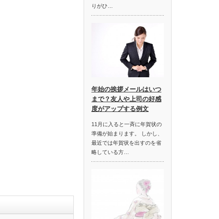
りがひ…
年始の挨拶メールはいつ
まで？友人や上司の好感
度がアップする例文
11月に入ると一斉に年賀状の
準備が始まります。 しかし、
最近では年賀状を出すのを省
略している方…