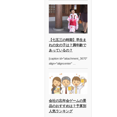
【七五三の時期】早生ま
れの女の子は？満年齢で
あっているの？
[caption id="attachment_3670"
align="aligncenter" …
会社の忘年会ゲームの景
品のおすすめは？予算別
人気ランキング