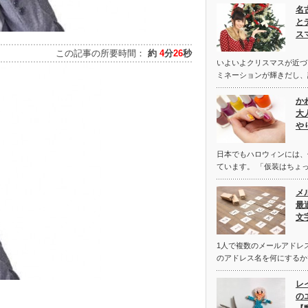
名
と
ス
この記事の所要時間：
約
4
分
26
秒
いよいよクリスマスが近づ
ミネーションが輝きだし、
か
大
や
日本でもハロウィンには、
ています。 「仮装はちょっ
メ
最
文
1人で複数のメールアドレ
のアドレス名を何にするか
レ
の