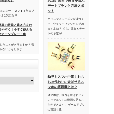
動画あり】
2016】関西で彼女が喜ぶ
デートプランと穴場スポ
ット
るのよー」 ２０１４年大ブ
たはご覧になり…
クリスマスシーズンが近づく
と、ウキウキワクワクし始め
解書の意味と書き方をわ
ますよね？ でも、彼女とデー
りやすく｜今すぐ使える
トの予定が…
文とテンプレート集
したことがありますか？ 普
がないかもしれま…
幼児もスマホ中毒！おも
ちゃ代わりに遊ばせるス
マホの悪影響とは？
スマホは、場所を選ばずにテ
レビやネットの動画を見るこ
とができます。 ゲームアプリ
の種類も豊…