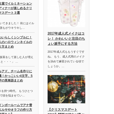
古屋でイルミネーション
ディナーが楽しめるクリ
マスデート３選
いてきました！ 街にはイル
誰もがウキウキし…
2017年成人式メイクはコ
わいらしくシンプルに！
レ！ かわいいと注目のち
人のハロウィンネイルの
ょい派手にする方法
り方まとめ
2017年成人式ももうすぐです
ね。 もう、成人式用のメイク
仮装をして楽しむ人が増え
を決めて練習されている頃で
と・・・」 …
しょうか。…
ルアド、チーム名作りに
適！かっこいい4文字、5
字の英単語まとめ
スを持つ時代。 もうひとつ
で頭を悩ませてい…
インボールームでアナ雪
【クリスマスデート
エルサやオラフの作り方