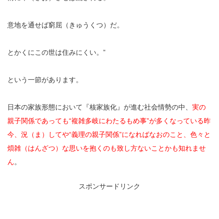
意地を通せば窮屈（きゅうくつ）だ。
とかくにこの世は住みにくい。”
という一節があります。
日本の家族形態において『核家族化』が進む社会情勢の中、
実の
親子関係であっても“複雑多岐にわたるもめ事”が多くなっている昨
今、況（ま）してや“義理の親子関係”になればなおのこと、色々と
煩雑（はんざつ）な思いを抱くのも致し方ないことかも知れませ
ん
。
スポンサードリンク