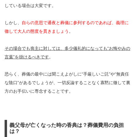
している場合は大変です。
しかし、
自らの意思で通夜と葬儀に参列するのであれば、義理に
徹して大人の態度を貫きましょう
。
その場合でも喪主に対しては、多少儀礼的になっても“お悔やみの
言葉”を掛けるべきです
。
恐らく、葬儀の最中には聞こえよがしに“手厳しいご託”や“無責任
な陰口”があるでしょうが、一切反論することなく寡黙に徹して裏
方のお手伝いに専念することです。
義父母が亡くなった時の香典は？葬儀費用の負担
は？