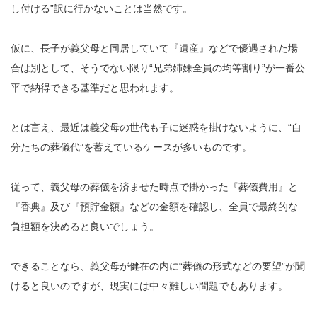
し付ける”訳に行かないことは当然です。
仮に、長子が義父母と同居していて『遺産』などで優遇された場
合は別として、そうでない限り“兄弟姉妹全員の均等割り”が一番公
平で納得できる基準だと思われます。
とは言え、最近は義父母の世代も子に迷惑を掛けないように、“自
分たちの葬儀代”を蓄えているケースが多いものです。
従って、義父母の葬儀を済ませた時点で掛かった『葬儀費用』と
『香典』及び『預貯金額』などの金額を確認し、全員で最終的な
負担額を決めると良いでしょう。
できることなら、義父母が健在の内に“葬儀の形式などの要望”が聞
けると良いのですが、現実には中々難しい問題でもあります。