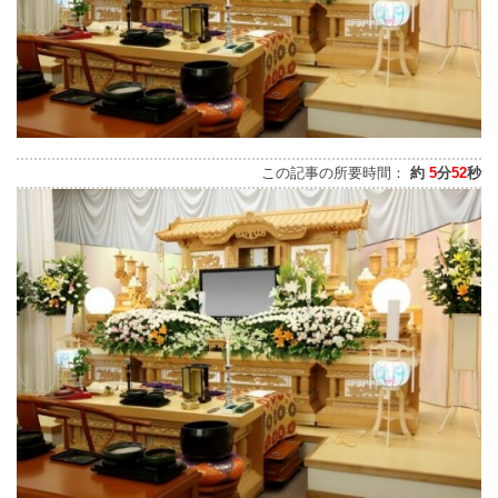
この記事の所要時間：
約
5
分
52
秒