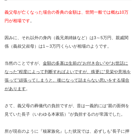
義父母が亡くなった場合の香典の金額は、世間一般では概ね10万
円が相場です
。
因みに、それ以外の身内（義兄弟姉妹など）は3～5万円、親戚関
係（義叔父叔母）は1～3万円くらいが相場のようです。
当然のことですが、
金額の多寡は生前の“お付き合い”や“お世話に
なった”程度によって判断すればよいですが、殊更に“見栄や意地を
張って”頑張ってしまうと、後になって詰まらない思いをする場合
があります
。
さて、義父母の葬儀代の負担ですが、昔は一義的には“親の面倒を
見ていた長子（いわゆる本家筋）”が負担するのが常識でした。
所が現在のように『核家族化』した状況では、必ずしも“長子に押