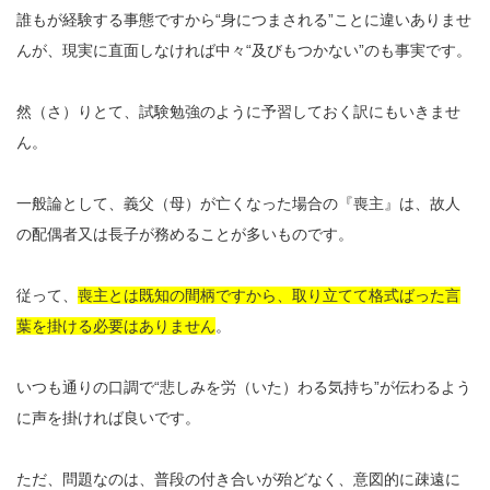
誰もが経験する事態ですから“身につまされる”ことに違いありませ
んが、現実に直面しなければ中々“及びもつかない”のも事実です。
然（さ）りとて、試験勉強のように予習しておく訳にもいきませ
ん。
一般論として、義父（母）が亡くなった場合の『喪主』は、故人
の配偶者又は長子が務めることが多いものです。
従って、
喪主とは既知の間柄ですから、取り立てて格式ばった言
葉を掛ける必要はありません
。
いつも通りの口調で“悲しみを労（いた）わる気持ち”が伝わるよう
に声を掛ければ良いです。
ただ、問題なのは、普段の付き合いが殆どなく、意図的に疎遠に