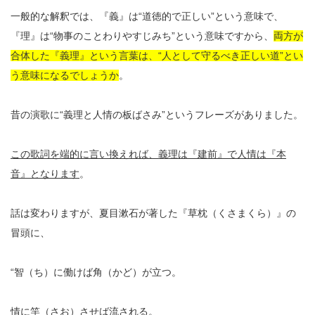
一般的な解釈では、『義』は“道徳的で正しい”という意味で、
『理』は“物事のことわりやすじみち”という意味ですから、
両方が
合体した『義理』という言葉は、“人として守るべき正しい道”とい
う意味になるでしょうか
。
昔の演歌に“義理と人情の板ばさみ”というフレーズがありました。
この歌詞を端的に言い換えれば、義理は『建前』で人情は『本
音』となります
。
話は変わりますが、夏目漱石が著した『草枕（くさまくら）』の
冒頭に、
“智（ち）に働けば角（かど）が立つ。
情に竿（さお）させば流される。