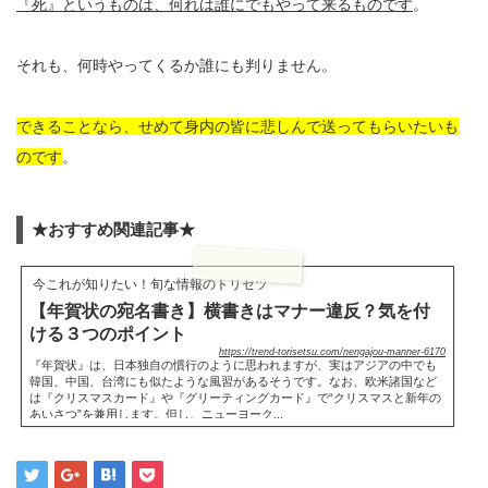
『死』というものは、何れは誰にでもやって来るものです
。
それも、何時やってくるか誰にも判りません。
できることなら、せめて身内の皆に悲しんで送ってもらいたいも
のです
。
★おすすめ関連記事★
今これが知りたい！旬な情報のトリセツ
【年賀状の宛名書き】横書きはマナー違反？気を付
ける３つのポイント
https://trend-torisetsu.com/nengajou-manner-6170
『年賀状』は、日本独自の慣行のように思われますが、実はアジアの中でも
韓国、中国、台湾にも似たような風習があるそうです。なお、欧米諸国など
は『クリスマスカード』や『グリーティングカード』で“クリスマスと新年の
あいさつ”を兼用します。但し、ニューヨーク...