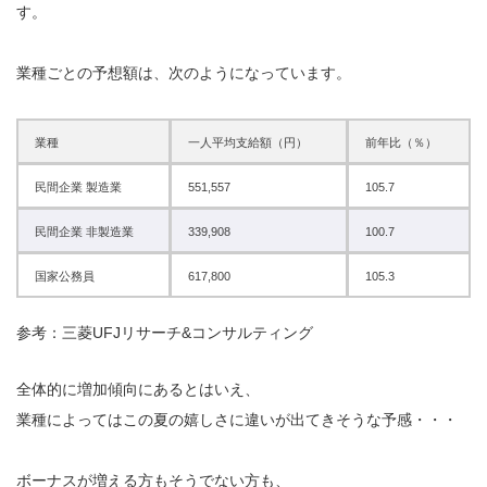
す。
業種ごとの予想額は、次のようになっています。
業種
一人平均支給額（円）
前年比（％）
民間企業 製造業
551,557
105.7
民間企業 非製造業
339,908
100.7
国家公務員
617,800
105.3
参考：三菱UFJリサーチ&コンサルティング
全体的に増加傾向にあるとはいえ、
業種によってはこの夏の嬉しさに違いが出てきそうな予感・・・
ボーナスが増える方もそうでない方も、