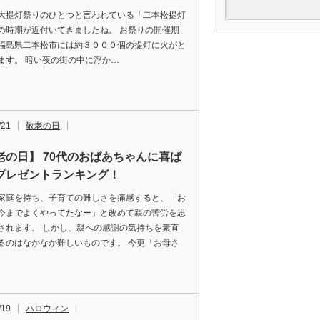
大提灯祭りのひとつと言われている「二本松提灯
の時期が近付いてきましたね。 お祭りの開催期
福島県二本松市には約３０００個の提灯に火がと
ます。 暗い夜の街の中に浮か…
/21
敬老の日
老の日】 70代のおばあちゃんに喜ば
プレゼントランキング！
家庭を持ち、子育ての難しさを痛感すると、「お
今までよくやってたなー」と改めて親の苦労を思
されます。 しかし、親への感謝の気持ちを素直
るのはなかなか難しいものです。 今更「お母さ
/19
ハロウィン