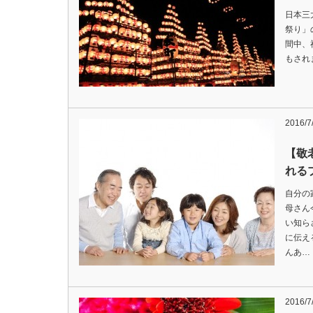
日本三
祭り」
間中、
もされ
2016/7
【敬
れる
自分の
母さん
い知ら
に伝え
んあ…
2016/7