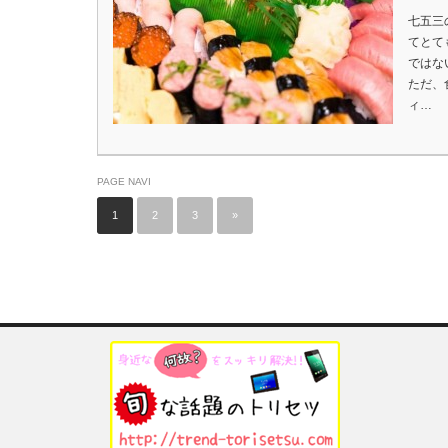
七五三
てとて
ではな
ただ、
ィ…
PAGE NAVI
1
2
3
»