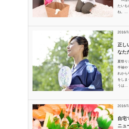
たいも
ね。…
2016/7
正し
なた
夏祭り
半袖や
れから
をしま
うは…
2016/7
自宅
ニュ