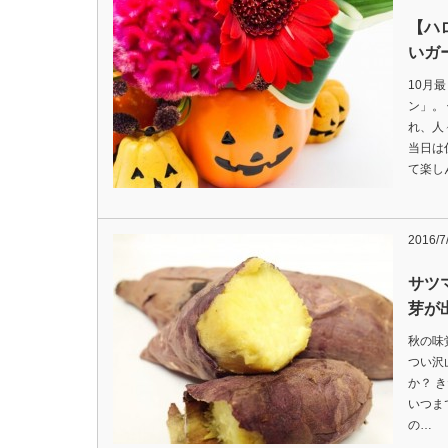
【ハ
いガ
10月
ン」。
れ、人
当日は
て楽し
2016/7
サツ
芽が
秋の味
つい沢
か？ 
いつま
の…