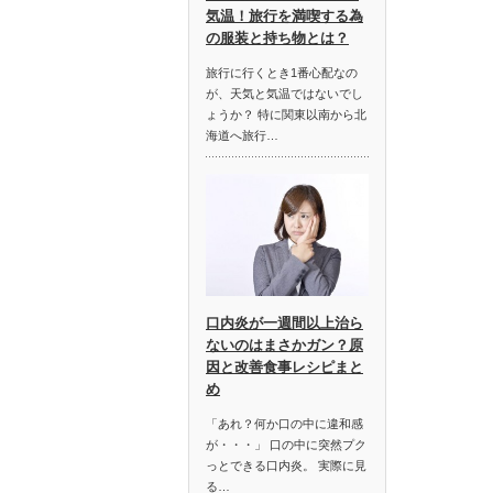
気温！旅行を満喫する為
の服装と持ち物とは？
旅行に行くとき1番心配なの
が、天気と気温ではないでし
ょうか？ 特に関東以南から北
海道へ旅行…
口内炎が一週間以上治ら
ないのはまさかガン？原
因と改善食事レシピまと
め
「あれ？何か口の中に違和感
が・・・」 口の中に突然プク
っとできる口内炎。 実際に見
る…