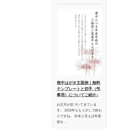
喪中はがき文面例｜無料
テンプレートと切手（弔
事用）についてご紹介♪
お正月が近づいてきていま
す。 2015年ももう少しで終わ
りですね。 年末と言えば年賀
状を…