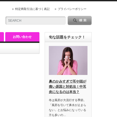
特定商取引法に基づく表記
プライバシーポリシー
お問い合わせ
旬な話題をチェック！
鼻のかみすぎで耳や頭が
痛い原因と対処法！中耳
炎になるのは本当？
冬は風邪が大流行する季節。
「風邪を引いて鼻水が止まら
ない」とお悩みになっている
方も多いの…