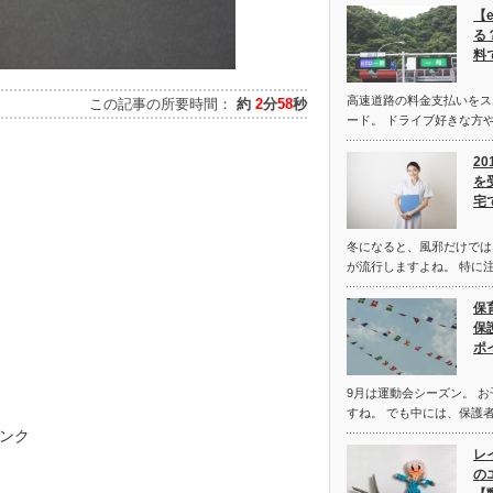
【
る
料
高速道路の料金支払いをス
この記事の所要時間：
約
2
分
58
秒
ード。 ドライブ好きな方や
2
を
宅
冬になると、風邪だけでは
が流行しますよね。 特に
保
保
ポ
9月は運動会シーズン。 
すね。 でも中には、保護
ンク
レ
の