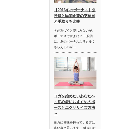
【2016冬のボーナス】公
務員と民間企業の支給日
と手取りを比較
冬が近づくと楽しみなのが、
ボーナスですよね？ 一般的
に、夏のボーナスよりも多く
もらえるのが…
ヨガを始めたいあなたへ
～初心者におすすめのポ
ーズとエクササイズ方法
～
ヨガに興味を持っている方は
多い事と思います。 健康のた