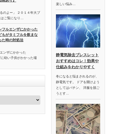
動画あり】
楽しい悩み…
るのよー」 ２０１４年大ブ
たはご覧になり…
ンフルエンザにかかった
どもがタミフルを飲まな
った時の対処法
エンザにかかった
静電気除去ブレスレット
ザに幼い子供がかかった場
おすすめはコレ！効果や
仕組みをわかりやすく
冬になると悩まされるのが、
静電気です。 ドアを開けよう
としてはパチン、 洋服を脱ご
うとす…