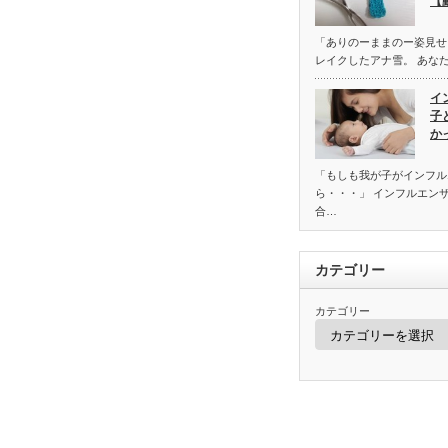
【
「ありのーままのー姿見せ
レイクしたアナ雪。 あな
イ
子
か
「もしも我が子がインフル
ら・・・」 インフルエン
合…
カテゴリー
カテゴリー