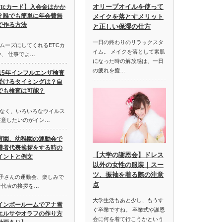
オリーブオイルを使って
etcカード】入会金はかか
？誰でも簡単に年会費無
メイクを落とすメリット
で作る方法
と正しい保湿の仕方
一日の終わりのリラックスタ
ムーズにしてくれるETCカ
イム。 メイクを落として素肌
、 仕事でよ…
になった時の解放感は、一日
の疲れを癒…
015年インフルエンザ検査
受けるタイミングは？自
でも検査は可能？
なく、いろいろなウイルス
注意したいのがイン…
育園、幼稚園の運動会で
護者代表挨拶をする時の
【大学の謝恩会】ドレス
イントと例文
以外の女性の服装｜スー
ツ、振袖を着る際の注意
お子さんの運動会、楽しみで
点
者代表の挨拶を…
大学生活もあと少し、もうす
インボールームでアナ雪
ぐ卒業ですね。 卒業式や謝恩
エルサやオラフの作り方
会に何を着て行こうかという