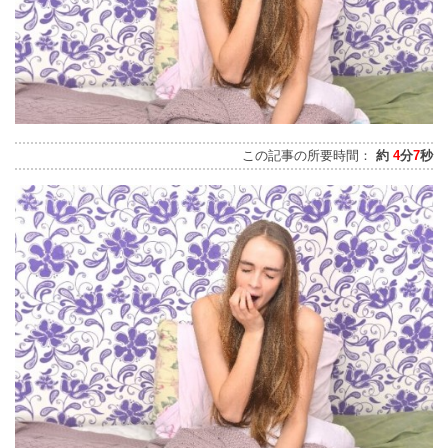
この記事の所要時間：
約
4
分
7
秒