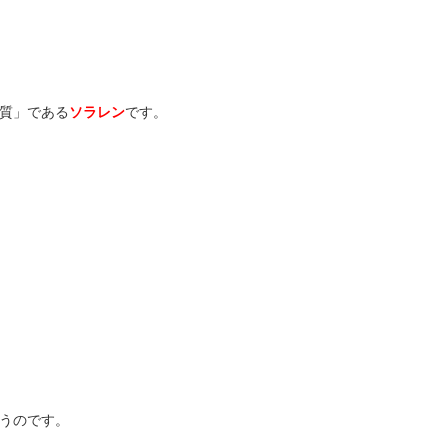
質」である
ソラレン
です。
うのです。