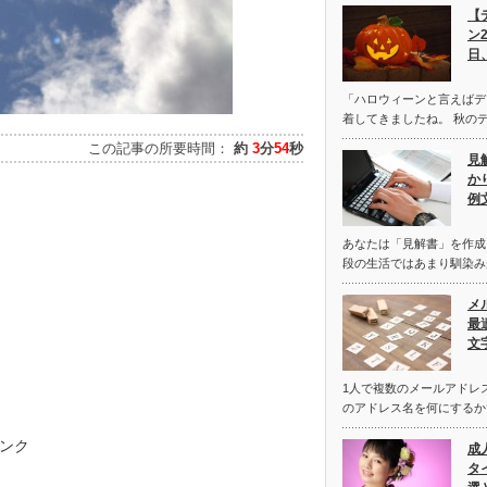
【
ン
日
「ハロウィーンと言えばデ
着してきましたね。 秋の
この記事の所要時間：
約
3
分
54
秒
見
か
例
あなたは「見解書」を作成
段の生活ではあまり馴染み
メ
最
文
1人で複数のメールアドレ
のアドレス名を何にするか
ンク
成
タ