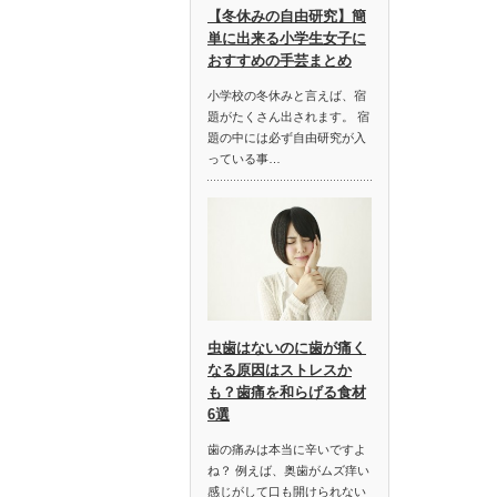
【冬休みの自由研究】簡
単に出来る小学生女子に
おすすめの手芸まとめ
小学校の冬休みと言えば、宿
題がたくさん出されます。 宿
題の中には必ず自由研究が入
っている事…
虫歯はないのに歯が痛く
なる原因はストレスか
も？歯痛を和らげる食材
6選
歯の痛みは本当に辛いですよ
ね？ 例えば、奥歯がムズ痒い
感じがして口も開けられない