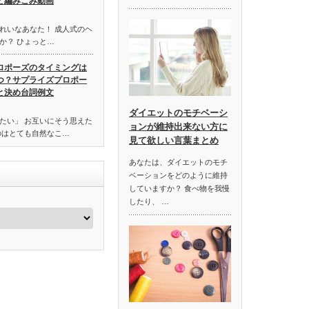
と編みこみ動画
れいなあなた！ 成人式のヘ
か？ ひょっと…
ロポーズのタイミングは
つ？サプライズプロポー
と決め台詞例文
ダイエットのモチベーシ
たい」 お互いにそう思えた
ョンが維持出来ない方に
のはとても自然なこ…
見て欲しい言葉まとめ
あなたは、ダイエットのモチ
ベーションをどのように維持
していますか？ 食べ物を我慢
したり、 …