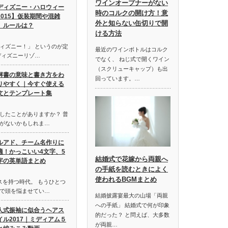
ワインオープナーがない
ディズニー・ハロウィー
時のコルクの開け方！意
2015】仮装期間や混雑
外と知らない缶切りで開
、ルールは？
ける方法
ィズニー！」 というのが定
最近のワインボトルはコルク
ディズニーリゾ…
でなく、 ねじ式で開くワイン
（スクリューキャップ）も出
解書の意味と書き方をわ
回っています。…
りやすく｜今すぐ使える
文とテンプレート集
したことがありますか？ 普
がないかもしれま…
ルアド、チーム名作りに
適！かっこいい4文字、5
結婚式で花嫁から両親へ
字の英単語まとめ
の手紙を読むときによく
使われるBGMまとめ
スを持つ時代。 もうひとつ
で頭を悩ませてい…
結婚披露宴最大の山場「両親
への手紙」 結婚式で何が印象
人式振袖に似合うヘアス
的だった？ と問えば、大多数
イル2017｜ミディアム５
が両親…