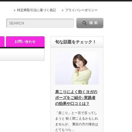
特定商取引法に基づく表記
プライバシーポリシー
お問い合わせ
旬な話題をチェック！
肩こりによく効くヨガの
ポーズをご紹介♪実践者
の効果や口コミは？
「肩こり」と一言で言ってし
まうと 軽く聞こえるかもしれ
ませんが、 重症の方の場合は
とてもつら…